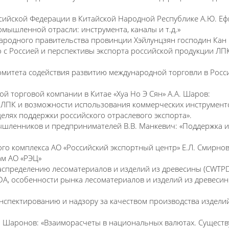
сийской Федерации в Китайской Народной Республике А.Ю. Еф
мышленной отрасли: инструмента, каналы и т.д.»
ародного правительства провинции Хэйлунцзян господин Кан
 с Россией и перспективы экспорта российской продукции ЛП
омитета содействия развитию международной торговли в Росс
й торговой компании в Китае «Хуа Но Э Сян» А.А. Шаров:
 ЛПК и возможности использования коммерческих инструмент
целях поддержки российского отраслевого экспорта».
ышленников и предпринимателей В.В. Манкевич: «Поддержка и
о комплекса АО «Российский экспортный центр» Е.Л. Смирнов
ам АО «РЭЦ»
распределению лесоматериалов и изделий из древесины (СWT
DA, особенности рынка лесоматериалов и изделий из древеси
нспектированию и надзору за качеством производства издели
А. Шаронов: «Взаиморасчеты в национальных валютах. Сущес