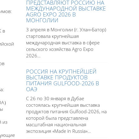
ПРЕДСТАВЛЯЮТ РОССИЮ НА
МЕЖДУНАРОДНОЙ ВЫСТАВКЕ
имов:
AGRO EXPO 2026 В
МОНГОЛИИ
3 апреля в Монголии (г. Улан‑Батор)
К в
стартовала крупнейшая
международная выставка в сфере
ийской
сельского хозяйства Agro Expo
2026…
ов
РОССИЯ НА КРУПНЕЙШЕЙ
ВЫСТАВКЕ ПРОДУКТОВ
ПИТАНИЯ GULFOOD-2026 В
ОАЭ
а:
С 26 по 30 января в Дубае
PDA）
состоялась крупнейшая выставка
ны
продуктов питания Gulfood-2026, на
которой была представлена
й из
масштабная национальная
экспозиция «Made in Russia»…
твующие