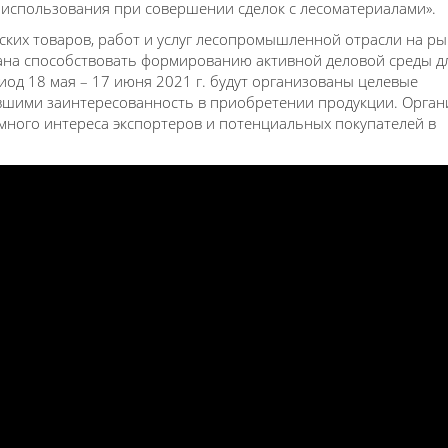
 использования при совершении сделок с лесоматериалами».
ких товаров, работ и услуг лесопромышленной отрасли на р
вана способствовать формированию активной деловой среды д
иод 18 мая – 17 июня 2021 г. будут организованы целевые
вшими заинтересованность в приобретении продукции. Орган
имного интереса экспортеров и потенциальных покупателей в