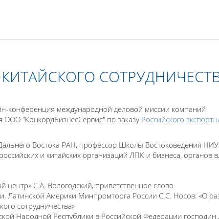
-КИТАЙСКОГО СОТРУДНИЧЕСТ
айн-конференция международной деловой миссии компаний
 ООО "КонкордБизнесСервис" по заказу
Российского экспортн
Дальнего Востока РАН, профессор Школы Востоковедения НИ
российских и китайских организаций ЛПК и бизнеса, органов в
й центр» С.А. Вологодский, приветственное слово
и, Латинской Америки Минпромторга России С.С. Носов: «О ра
кого сотрудничества»
кой Народной Республики в Российской Федерации господин