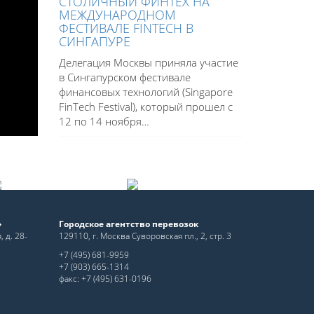
СТОЛИЧНЫЙ ФИНТЕХ НА
МЕЖДУНАРОДНОМ
ФЕСТИВАЛЕ FINTECH В
СИНГАПУРЕ
Делегация Москвы приняла участие
в Сингапурском фестивале
финансовых технологий (Singapore
FinTech Festival), который прошел с
12 по 14 ноября…
»
Городское агентство перевозок
 д. 28-
129110, г. Москва Суворовская пл., 2, стр. 3
+7 (495) 681-9959
+7 (903) 665-1314
факс: +7 (495) 631-0196