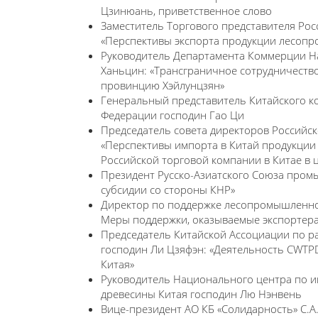
Цзинюань, приветственное слово
Заместитель Торгового представителя Рос
«Перспективы экспорта продукции лесопро
Руководитель Департамента Коммерции Н
Ханьцин: «Трансграничное сотрудничество
провинцию Хэйлунцзян»
Генеральный представитель Китайского к
Федерации господин Гао Ци
Председатель совета директоров Российско
«Перспективы импорта в Китай продукции
Российской торговой компании в Китае в 
Президент Русско-Азиатского Союза пром
субсидии со стороны КНР»
Директор по поддержке лесопромышленног
Меры поддержки, оказываемые экспортер
Председатель Китайской Ассоциации по 
господин Ли Цзяфэн: «Деятельность СWTP
Китая»
Руководитель Национального центра по и
древесины Китая господин Лю Нэнвень
Вице-президент АО КБ «Солидарность» С.