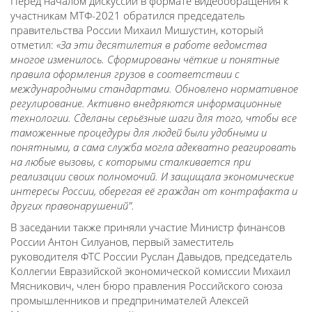
Перед началом дискуссии в формате видеообращения к
участникам МТФ-2021 обратился председатель
правительства России Михаил Мишустин, который
отметил:
«За эти десятилетия в работе ведомства
многое изменилось. Сформированы чёткие и понятные
правила оформления грузов в соответствии с
международными стандартами. Обновлено нормативное
регулирование. Активно внедряются информационные
технологии. Сделаны серьёзные шаги для того, чтобы все
таможенные процедуры для людей были удобными и
понятными, а сама служба могла адекватно реагировать
на любые вызовы, с которыми сталкивается при
реализации своих полномочий. И защищала экономические
интересы России, оберегая её граждан от контрафакта и
других правонарушений".
В заседании также приняли участие Министр финансов
России Антон Силуанов, первый заместитель
руководителя ФТС России Руслан Давыдов, председатель
Коллегии Евразийской экономической комиссии Михаил
Мясникович, член бюро правления Российского союза
промышленников и предпринимателей Алексей