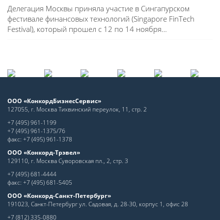
Делегация Москвы приняла участие в Сингапурском
фестивале финансовых технологий (Singapore FinTech
Festival), который прошел с 12 по 14 ноября…
ООО «КонкордБизнесСервис»
127055, г. Москва Тихвинский переулок, 11, стр. 2
+7 (495) 961-1199
+7 (495) 961-1375/76
факс: +7 (495) 961-1378
ООО «Конкорд-Трэвел»
129110, г. Москва Суворовская пл., 2, стр. 3
+7 (495) 681-4444
факс: +7 (495) 681-5405
ООО «Конкорд-Санкт-Петербург»
191023, Санкт-Петербург ул. Садовая, д. 28-30, корпус 1, офис 28
+7 (812) 335-0880